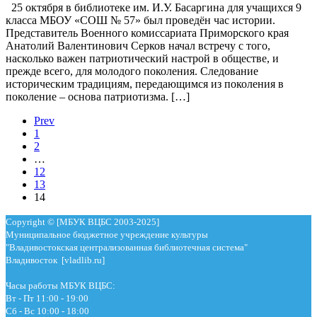
25 октября в библиотеке им. И.У. Басаргина для учащихся 9
класса МБОУ «СОШ № 57» был проведён час истории.
Представитель Военного комиссариата Приморского края
Анатолий Валентинович Серков начал встречу с того,
насколько важен патриотический настрой в обществе, и
прежде всего, для молодого поколения. Следование
историческим традициям, передающимся из поколения в
поколение – основа патриотизма. […]
Prev
1
2
…
12
13
14
Copyright © [МБУК ВЦБС 2003-2025]
Муниципальное бюджетное учреждение культуры
"Владивостокская централизованная библиотечная система"
Владивосток [vladlib.ru]
Часы работы МБУК ВЦБС:
Вт - Пт 11:00 - 19:00
Сб - Вс 10:00 - 18:00