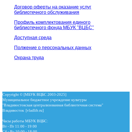
Договор оферты на оказание услуг
библиотечного обслуживания
Профиль комплектования единого
библиотечного фонда МБУК "ВЦБС"
Доступная среда
Полжение о персональных данных
Охрана труда
Copyright © [МБУК ВЦБС 2003-2025]
Муниципальное бюджетное учреждение культуры
"Владивостокская централизованная библиотечная система"
Владивосток [vladlib.ru]
Часы работы МБУК ВЦБС:
Вт - Пт 11:00 - 19:00
Сб - Вс 10:00 - 18:00