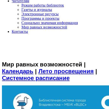
Читателям
Режим работы библиотек
Газеты и журналы
Электронные ресурсы
Программы и проекты
Социально значимая информация
Мир равных возможностей
Контакты
Мир равных возможностей
|
Календарь
|
Лето просвещения
|
Системное расписание