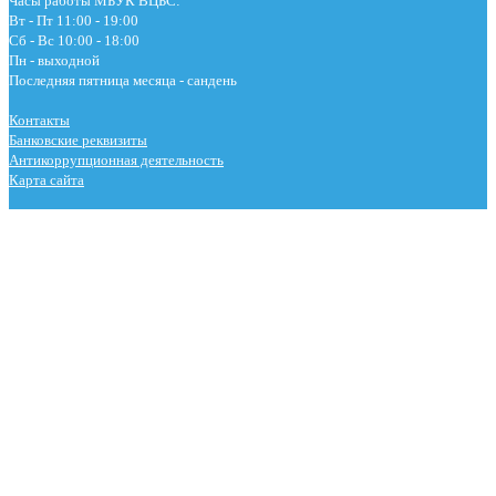
Часы работы МБУК ВЦБС:
Вт - Пт 11:00 - 19:00
Сб - Вс 10:00 - 18:00
Пн - выходной
Последняя пятница месяца - сандень
Контакты
Банковские реквизиты
Антикоррупционная деятельность
Карта сайта