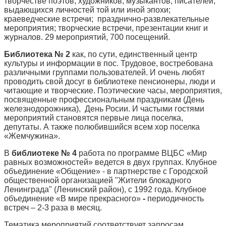
творчестве поэтов, художников, музыкантов, писателей,
выдающихся личностей той или иной эпохи;
краеведческие встречи; празднично-развлекательные
мероприятия; творческие встречи, презентации книг и
журналов. 29 мероприятий, 700 посещений.
Библиотека № 2
как, по сути, единственный центр
культуры и информации в пос. Трудовое, востребована
различными группами пользователей. И очень любят
проводить свой досуг в библиотеке пенсионеры, люди и
читающие и творческие. Поэтические часы, мероприятия,
посвященные профессиональным праздникам (День
железнодорожника), День Росии. И частыми гостями
мероприятий становятся первые лица поселка,
депутаты. А также полюбившийся всем хор поселка
«Жемчужина».
В
библиотеке № 4
работа по программе ВЦБС «Мир
равных возможностей» ведется в двух группах. Клубное
объединение «Общение» - в партнерстве с Городской
общественной организацией "Жители блокадного
Ленинграда" (Ленинский район), с 1992 года. Клубное
объединение «В мире прекрасного»
-
периодичность
встреч – 2-3 раза в месяц.
Тематика мероприятий соответствует запросам