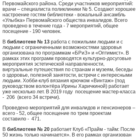
Первомайского района. Среди участников мероприятий:
врачи – специалиста поликлиники № 5. Создают хорошее
настроение гостям библиотеки - вокальный ансамбль
«Улыбка» Первомайского общества инвалидов. Всего
проведено в течение года - 7 мероприятий, общее
посещение - 190 человек.
В
библиотеке № 13
работа с пожилыми людьми и с
людьми с ограниченными возможностями здоровья
организована по программам «БРиЗ» и «Оптимист». В
рамках этих программ проводятся культурно-досуговые
мероприятия эстетической направленности,
виртуальные путешествия по странам и музеям, беседы
о здоровье, полезной занятости, встречи с интересными
людьми. Хобби-клуб вязания крючком «Винтаж» (под
руководством волонтёра Ирины Харичкиной) работает
уже несколько лет. В 2019 году посещение мастер-класса
- 206 (всего 34 встречи).
Проведено мероприятий для инвалидов и пенсионеров –
всего - 52, общее посещение по трем проектам
составило - 471.
В
библиотеке № 20
работает Клуб «Прайм - тайм: После
50 жизнь только начинается». В его рамках организован