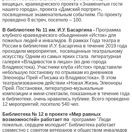
вещицы», краеведческого проекта «Знаменитые гости
нашего города», проекта «Дамский портрет»,
посвященные знаменательным событиям. По проекту
проведено 8 встреч, посетило – 100.
В библиотеке № 11 им. И.У. Басаргина -
Программа
клубного краеведческого объединения «Исток» для
пожилых людей и инвалидов. В рамках Года театра в
России в библиотеке И.У. Басаргина в течение 2019 года
проходили мероприятия, посвященные театральному
искусству. Одним из самых ярких стала литературная
галерея «Владивосток в лицах» (ко дню города
Владивостока). Участники клуба «Исток» представили
небольшую постановку по отрывкам из дневников
Элеоноры Прей «Письма из Владивостока». В этом
театрализованном действии «Новая Жизнь Элеоноры
Прей. Постановки, литературно-музыкальные
композиции и мини-спектакли, показанные в течение года
в библиотеке, очень нравились публике. Всего проведено
12 мероприятий; посетило 540 чел.
Библиотека № 12
в проекте «Мир равных
возможностей» работает по
программе "Люди
пожилые, сердцем молодые!" Библиотека работает
совместно с советом ветеранов и обществом инвалидов