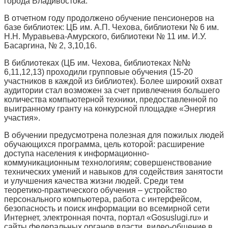
города Владивостока.
В отчетном году продолжено обучение пенсионеров на
базе библиотек: ЦБ им. А.П. Чехова, библиотеки № 6 им.
Н.Н. Муравьева-Амурского, библиотеки № 11 им. И.У.
Басаргина, № 2, 3,10,16.
В библиотеках (ЦБ им. Чехова, библиотеках №№
6,11,12,13) проходили групповые обучения (15-20
участников в каждой из библиотек). Более широкий охват
аудитории стал возможен за счет привлечения большего
количества компьютерной техники, предоставленной по
выигранному гранту на конкурсной площадке «Энергия
участия».
В обучении предусмотрена полезная для пожилых людей
обучающихся программа, цель которой: расширение
доступа населения к информационно-
коммуникационным технологиям; совершенствование
технических умений и навыков для содействия занятости
и улучшения качества жизни людей. Среди тем
теоретико-практического обучения – устройство
персонального компьютера, работа с интерфейсом,
безопасность и поиск информации во всемирной сети
Интернет, электронная почта, портал «Gosuslugi.ru» и
сайты федеральных органов власти, видео-общение в