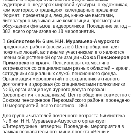
аудитории: о шедеврах мировой культуры, о художниках,
композиторах, о традициях, календарные праздники.
Формат: презентации, лекции, книжные выставки,
литературно-музыкальные композиции, просмотры и
обсуждения фильмов, видеороликов. Посещение за год –
382, всего организовано 18 мероприятий.
В
библиотеке № 6 им. Н.Н. Муравьева-Амурского
продолжает работу (восемь лет) Центр общения для
пожилых людей, активными участниками его являются
члены общественной организации
«Союз Пенсионеров
Приморского края»
. Пенсионеры ежемесячно
встречаются со специалистами разных областей – врачи,
сотрудники социальных служб, пенсионного фонда.
Организация мероприятий по сохранению активного
долголетия и здоровья (со специалистами поликлиники
№ 6), организация культурного досуга горожан
(мероприятия к праздникам). Центр общения совместно с
Союзом пенсионеров Первомайского района: проведено
10 мероприятий, всего посетило – 893.
Для группы читателей почтенного возраста библиотека
№ 6 им. Н.Н. Муравьева-Амурского организует
«Литературные четверги». Проведены мероприятия в
рамках познавательного мини-проекта «Вещи и