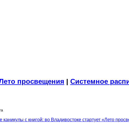
Лето просвещения
|
Системное расп
та
 каникулы с книгой: во Владивостоке стартует «Лето прос