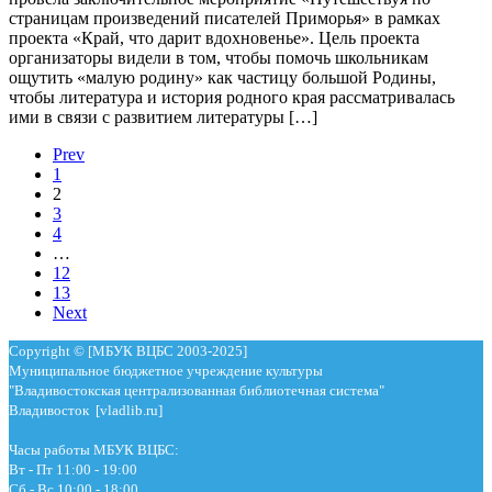
страницам произведений писателей Приморья» в рамках
проекта «Край, что дарит вдохновенье». Цель проекта
организаторы видели в том, чтобы помочь школьникам
ощутить «малую родину» как частицу большой Родины,
чтобы литература и история родного края рассматривалась
ими в связи с развитием литературы […]
Prev
1
2
3
4
…
12
13
Next
Copyright © [МБУК ВЦБС 2003-2025]
Муниципальное бюджетное учреждение культуры
"Владивостокская централизованная библиотечная система"
Владивосток [vladlib.ru]
Часы работы МБУК ВЦБС:
Вт - Пт 11:00 - 19:00
Сб - Вс 10:00 - 18:00