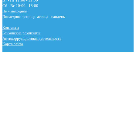
Вт - Пт 11:00 - 19:00
Сб - Вс 10:00 - 18:00
Пн - выходной
Последняя пятница месяца - сандень
Контакты
Банковские реквизиты
Антикоррупционная деятельность
Карта сайта