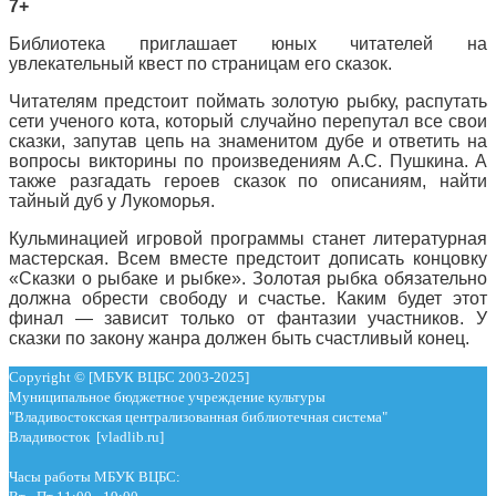
7+
Библиотека приглашает юных читателей на
увлекательный квест по страницам его сказок.
Читателям предстоит поймать золотую рыбку, распутать
сети ученого кота, который случайно перепутал все свои
сказки, запутав цепь на знаменитом дубе и ответить на
вопросы викторины по произведениям А.С. Пушкина. А
также разгадать героев сказок по описаниям, найти
тайный дуб у Лукоморья.
Кульминацией игровой программы станет литературная
мастерская. Всем вместе предстоит дописать концовку
«Сказки о рыбаке и рыбке». Золотая рыбка обязательно
должна обрести свободу и счастье. Каким будет этот
финал — зависит только от фантазии участников. У
сказки по закону жанра должен быть счастливый конец.
Copyright © [МБУК ВЦБС 2003-2025]
Муниципальное бюджетное учреждение культуры
"Владивостокская централизованная библиотечная система"
Владивосток [vladlib.ru]
Часы работы МБУК ВЦБС: