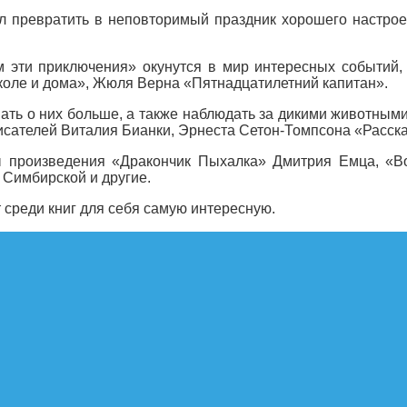
 превратить в неповторимый праздник хорошего настроени
м эти приключения» окунутся в мир интересных событий
коле и дома», Жюля Верна «Пятнадцатилетний капитан».
ть о них больше, а также наблюдать за дикими животными 
писателей Виталия Бианки, Эрнеста Сетон-Томпсона «Расс
ы произведения «Дракончик Пыхалка» Дмитрия Емца, «В
 Симбирской и другие.
 среди книг для себя самую интересную.