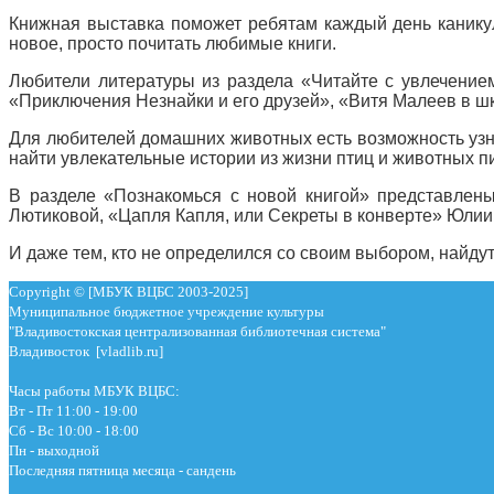
Книжная выставка поможет ребятам каждый день каникул
новое, просто почитать любимые книги.
Любители литературы из раздела «Читайте с увлечение
«Приключения Незнайки и его друзей», «Витя Малеев в ш
Для любителей домашних животных есть возможность узна
найти увлекательные истории из жизни птиц и животных 
В разделе «Познакомься с новой книгой» представлен
Лютиковой, «Цапля Капля, или Секреты в конверте» Юлии
И даже тем, кто не определился со своим выбором, найдут
Copyright © [МБУК ВЦБС 2003-2025]
Муниципальное бюджетное учреждение культуры
"Владивостокская централизованная библиотечная система"
Владивосток [vladlib.ru]
Часы работы МБУК ВЦБС:
Вт - Пт 11:00 - 19:00
Сб - Вс 10:00 - 18:00
Пн - выходной
Последняя пятница месяца - сандень