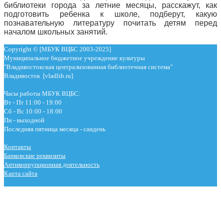
библиотеки города за летние месяцы, расскажут, как
подготовить ребенка к школе, подберут, какую
познавательную литературу почитать детям перед
началом школьных занятий.
Copyright © [МБУК ВЦБС 2003-2025]
Муниципальное бюджетное учреждение культуры
"Владивостокская централизованная библиотечная система"
Владивосток [vladlib.ru]
Часы работы МБУК ВЦБС:
Вт - Пт 11:00 - 19:00
Сб - Вс 10:00 - 18:00
Пн - выходной
Последняя пятница месяца - сандень
Контакты
Банковские реквизиты
Антикоррупционная деятельность
Карта сайта