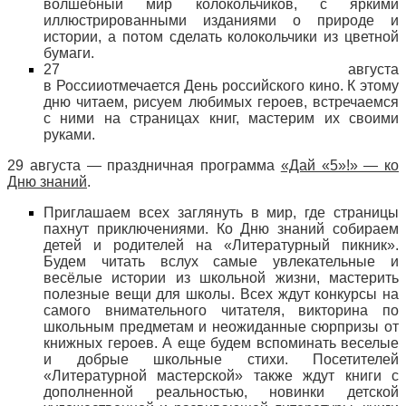
волшебный мир колокольчиков, с яркими
иллюстрированными изданиями о природе и
истории, а потом сделать колокольчики из цветной
бумаги.
27 августа
в Россииотмечается День российского кино. К этому
дню читаем, рисуем любимых героев, встречаемся
с ними на страницах книг, мастерим их своими
руками.
29 августа — праздничная программа
«Дай «5»!» — ко
Дню знаний
.
Приглашаем всех заглянуть в мир, где страницы
пахнут приключениями. Ко Дню знаний собираем
детей и родителей на «Литературный пикник».
Будем читать вслух самые увлекательные и
весёлые истории из школьной жизни, мастерить
полезные вещи для школы. Всех ждут конкурсы на
самого внимательного читателя, викторина по
школьным предметам и неожиданные сюрпризы от
книжных героев. А еще будем вспоминать веселые
и добрые школьные стихи. Посетителей
«Литературной мастерской» также ждут книги с
дополненной реальностью, новинки детской