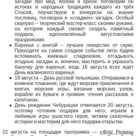
загадки про мёд, яблоки и орехи: поговорим об
истоках и народных традициях каждого из трёх
Спасов, поучаствуем в конкурсах на знание
пословиц, поговорок и «сладких» загадок. Особый
сюрприз – творческий мастер-класс своими руками,
на котором каждый сможет создать памятный
подарок, вдохновлённый августовскими
праздниками.
Варенье с книгой – лучшее лекарство от скуки.
Приходите на самое сладкое событие лета: будем
вспоминать книжных сладкоежек, отгадывать
ягодные загадки и, конечно, мастерить и украшать
баночку для варенья, ведь 16 августа всех ждёт
День малинового варенья.
19 августа – День русской тельняшки. Отправимся в
книжное плавание, где ждут морские приключения в
книгах, морские игры, вязание морских узлов,
корабли из бумаги и громкие чтения рассказов о
капитанах.
День рождения Чебурашки отмечается 20 августа,
поэтому готовим подарки для него, играем в
любимые игры ушастого героя, читаем сказочные
истории и мастерим для него подарки-открытки.
22 августа на площадке программа —
«Флаг Родины