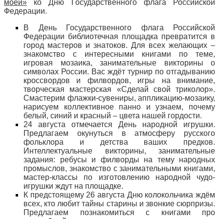
моей»
ко Дню Государственного флага Российской
Федерации.
В День Государственного флага Российской
Федерации библиотечная площадка превратится в
город мастеров и знатоков. Для всех желающих –
знакомство с интересными книгами по теме,
игровая мозаика, занимательные викторины о
символах России. Вас ждёт турнир по отгадыванию
кроссвордов и филвордов, игры на внимание,
творческая мастерская «Сделай свой триколор».
Смастерим флажки-сувениры, аппликацию-мозаику,
нарисуем коллективное панно и узнаем, почему
белый, синий и красный – цвета нашей гордости.
24 августа отмечается День народной игрушки.
Предлагаем окунуться в атмосферу русского
фольклора и детства ваших предков.
Интеллектуальные викторины, занимательные
задания: ребусы и филворды на тему народных
промыслов, знакомство с занимательными книгами,
мастер-классы по изготовлению народной чудо-
игрушки ждут на площадке.
К предстоящему 26 августа Дню колокольчика ждём
всех, кто любит тайны старины и звонкие сюрпризы.
Предлагаем познакомиться с книгами про