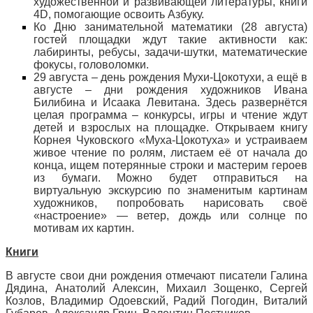
художественной и развивающей литературы, книги
4D, помогающие освоить Азбуку.
Ко Дню занимательной математики (28 августа)
гостей площадки ждут такие активности как:
лабиринты, ребусы, задачи-шутки, математические
фокусы, головоломки.
29 августа – день рождения Мухи-Цокотухи, а ещё в
августе – дни рождения художников Ивана
Билибина и Исаака Левитана. Здесь развернётся
целая программа – конкурсы, игры и чтение ждут
детей и взрослых на площадке. Открываем книгу
Корнея Чуковского «Муха-Цокотуха» и устраиваем
живое чтение по ролям, листаем её от начала до
конца, ищем потерянные строки и мастерим героев
из бумаги. Можно будет отправиться на
виртуальную экскурсию по знаменитым картинам
художников, попробовать нарисовать своё
«настроение» — ветер, дождь или солнце по
мотивам их картин.
Книги
В августе свои дни рождения отмечают писатели Галина
Дядина, Анатолий Алексин, Михаил Зощенко, Сергей
Козлов, Владимир Одоевский, Радий Погодин, Виталий