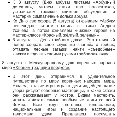
К 3 августу (Дню арбуза) листаем «Арбузный
детектив», читаем стихи про полосатиков,
устраиваем громкое книжное обсуждение и
мастерим симпатичные дольки арбуза.
Ко Дню светофора (5 августа) открываем «Азбуку
пешехода», читаем правила в стихах Андрея
Усачёва, а потом оживляем книжных героев на
мастер-классе «Красный, жёлтый, зелёный»
6 августа — День грибного дождя. Это отличный
повод собрать своё «лукошко знаний» о грибах,
отгадать лесные загадки, найти «съедобные»
книжки и сделать своими руками грибок-закладку.
8 августа к Международному дню коренных народов
мира
«Храним традиции предков».
В этот день отправимся в удивительное
путешествие по миру коренных народов мира.
Узнаем, в какие игры играют дети индейцев, какие
узоры рисуют северные мастерицы, и какие сказки
они рассказывают у костра. Будем мастерить,
играть и читать самые необычные книги со всей
Земли. Всех ждут легенды, головоломки,
национальные игры и создание настоящего
талисмана удачи. Предлагаем послушать