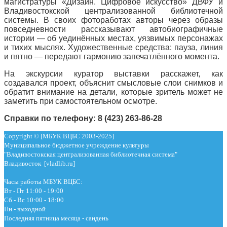
магистратуры «Дизайн. Цифровое искусство» ДВФУ и
Владивостокской централизованной библиотечной
системы. В своих фотоработах авторы через образы
повседневности рассказывают автобиографичные
истории — об уединённых местах, уязвимых персонажах
и тихих мыслях. Художественные средства: пауза, линия
и пятно — передают гармонию запечатлённого момента.
На экскурсии куратор выставки расскажет, как
создавался проект, объяснит смысловые слои снимков и
обратит внимание на детали, которые зритель может не
заметить при самостоятельном осмотре.
Справки по телефону: 8 (423) 263-86-28
Copyright © [МБУК ВЦБС 2003-2025]
Муниципальное бюджетное учреждение культуры
"Владивостокская централизованная библиотечная система"
Владивосток [vladlib.ru]
Часы работы МБУК ВЦБС:
Вт - Пт 11:00 - 19:00
Сб - Вс 10:00 - 18:00
Пн - выходной
Последняя пятница месяца - сандень