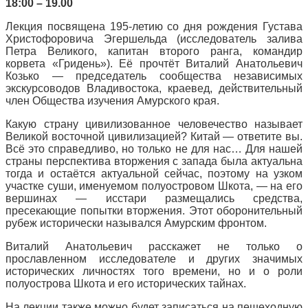
18:00 – 19.00
Лекция посвящена 195-летию со дня рождения Густава
Христофоровича Эгершельда (исследователь залива
Петра Великого, капитан второго ранга, командир
корвета «Гридень»). Её прочтёт Виталий Анатольевич
Козько — председатель сообщества независимых
экскурсоводов Владивостока, краевед, действительный
член Общества изучения Амурского края.
Какую страну цивилизованное человечество называет
Великой восточной цивилизацией? Китай — ответите вы.
Всё это справедливо, но только не для нас… Для нашей
страны перспектива вторжения с запада была актуальна
тогда и остаётся актуальной сейчас, поэтому на узком
участке суши, именуемом полуостровом Шкота, — на его
вершинах — исстари размещались средства,
пресекающие попытки вторжения. Этот оборонительный
рубеж исторически назывался Амурским фронтом.
Виталий Анатольевич расскажет не только о
прославленном исследователе и других значимых
исторических личностях того времени, но и о роли
полуострова Шкота и его исторических тайнах.
На лекции также можно будет записаться на пешеходную