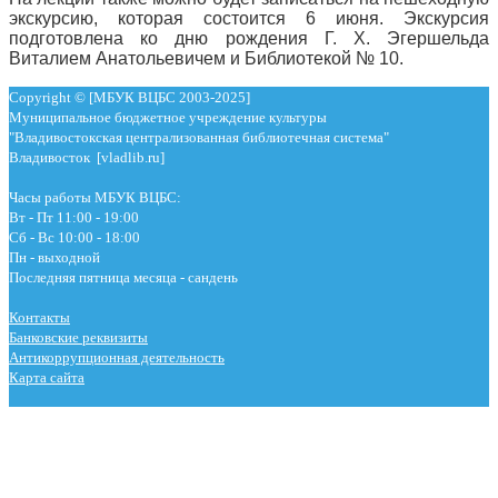
экскурсию, которая состоится 6 июня. Экскурсия
подготовлена ко дню рождения Г. Х. Эгершельда
Виталием Анатольевичем и Библиотекой № 10.
Copyright © [МБУК ВЦБС 2003-2025]
Муниципальное бюджетное учреждение культуры
"Владивостокская централизованная библиотечная система"
Владивосток [vladlib.ru]
Часы работы МБУК ВЦБС:
Вт - Пт 11:00 - 19:00
Сб - Вс 10:00 - 18:00
Пн - выходной
Последняя пятница месяца - сандень
Контакты
Банковские реквизиты
Антикоррупционная деятельность
Карта сайта