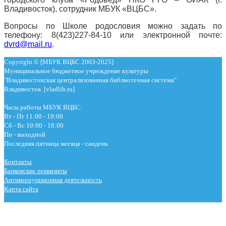
Владивосток), сотрудник МБУК «ВЦБС».
Вопросы по Школе родословия можно задать по
телефону: 8(423)227-84-10 или электронной почте:
dvrd@mail.ru
.
Copyright © [МБУК ВЦБС 2003-2025]
Муниципальное бюджетное учреждение культуры
"Владивостокская централизованная библиотечная система"
Владивосток [vladlib.ru]
Часы работы МБУК ВЦБС:
Вт - Пт 11:00 - 19:00
Сб - Вс 10:00 - 18:00
Пн - выходной
Последняя пятница месяца - сандень
Контакты
Банковские реквизиты
Антикоррупционная деятельность
Карта сайта