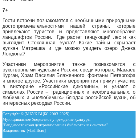
7+
Гости встречи познакомятся с необычными природными
достопримечательностями нашей страны, которые
привлекают туристов и представляют многообразие
ландшафтов России. Где растет танцующий лес и как
выглядит Стеклянная бухта? Какие тайны скрывает
вулкан Матрешка и где можно увидеть озеро Джека
Лондона?
Участники мероприятия также познакомятся с
рукотворными чудесами России, среди которых, Мамаев
Курган, Храм Василия Блаженного, фонтаны Петергофа
и многое другое. Участники мероприятия примут участие
в викторине «Российские диковины», и узнают о
символах России – традиционных и неофициальных, о
любимых и «нелюбимых» блюдах российской кухни, об
интересных рекордах России.
Copyright © [МБУК ВЦБС 2003-2025]
Муниципальное бюджетное учреждение культуры
"Владивостокская централизованная библиотечная система"
Владивосток [vladlib.ru]