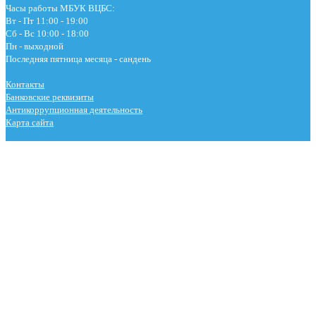
Часы работы МБУК ВЦБС:
Вт - Пт 11:00 - 19:00
Сб - Вс 10:00 - 18:00
Пн - выходной
Последняя пятница месяца - сандень
Контакты
Банковские реквизиты
Антикоррупционная деятельность
Карта сайта