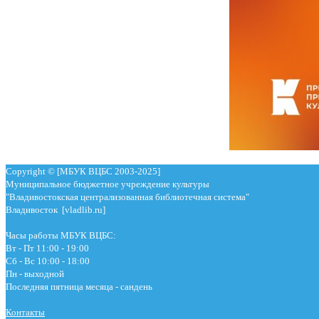
Copyright © [МБУК ВЦБС 2003-2025]
Муниципальное бюджетное учреждение культуры
"Владивостокская централизованная библиотечная система"
Владивосток [vladlib.ru]
Часы работы МБУК ВЦБС:
Вт - Пт 11:00 - 19:00
Сб - Вс 10:00 - 18:00
Пн - выходной
Последняя пятница месяца - сандень
Контакты