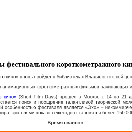
зы фестивального короткометражного ки
о кино» вновь пройдет в библиотеках Владивостокской це
, и анимационных короткометражных фильмов начинающих и
о кино»
(Short Film Days) прошел в Москве с 14 по 21 
стается поиск и поощрение талантливой творческой мо
ой особенностью фестиваля является «Эхо» – некоммерче
мира, зрителями показов ежегодно становятся более 150 00
Время сеансов: