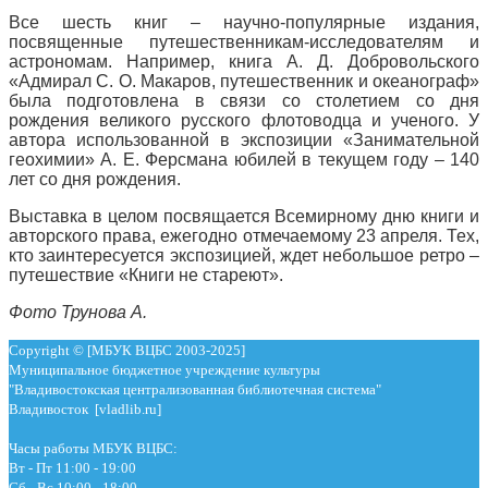
Все шесть книг – научно-популярные издания,
посвященные путешественникам-исследователям и
астрономам. Например, книга А. Д. Добровольского
«Адмирал С. О. Макаров, путешественник и океанограф»
была подготовлена в связи со столетием со дня
рождения великого русского флотоводца и ученого. У
автора использованной в экспозиции «Занимательной
геохимии» А. Е. Ферсмана юбилей в текущем году – 140
лет со дня рождения.
Выставка в целом посвящается Всемирному дню книги и
авторского права, ежегодно отмечаемому 23 апреля. Тех,
кто заинтересуется экспозицией, ждет небольшое ретро –
путешествие «Книги не стареют».
Фото Трунова А.
Copyright © [МБУК ВЦБС 2003-2025]
Муниципальное бюджетное учреждение культуры
"Владивостокская централизованная библиотечная система"
Владивосток [vladlib.ru]
Часы работы МБУК ВЦБС:
Вт - Пт 11:00 - 19:00
Сб - Вс 10:00 - 18:00