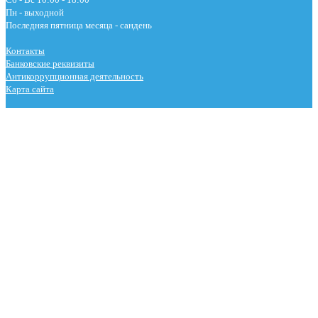
Пн - выходной
Последняя пятница месяца - сандень
Контакты
Банковские реквизиты
Антикоррупционная деятельность
Карта сайта