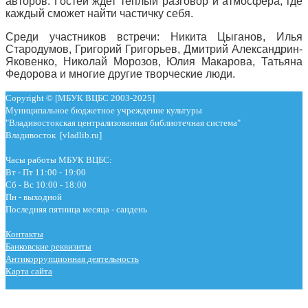
авторов. Гостей ждет теплый разговор и атмосфера, где
каждый сможет найти частичку себя.
Среди участников встречи: Никита Цыганов, Илья
Стародумов, Григорий Григорьев, Дмитрий Александрин-
Яковенко, Николай Морозов, Юлия Макарова, Татьяна
Федорова и многие другие творческие люди.
Copyright © [МБУК ВЦБС 2003-2025]
Муниципальное бюджетное учреждение культуры
"Владивостокская централизованная библиотечная система"
Владивосток [vladlib.ru]
Часы работы МБУК ВЦБС:
Вт - Пт 11:00 - 19:00
Сб - Вс 10:00 - 18:00
Пн - выходной
Последняя пятница месяца - сандень
Контакты
Банковские реквизиты
Антикоррупционная деятельность
Карта сайта