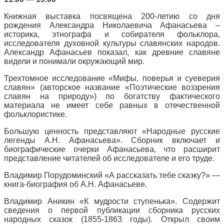
Книжная выставка посвящена 200-летию со дня
рождения Александра Николаевича Афанасьева –
историка, этнографа и собирателя фольклора,
исследователя духовной культуры славянских народов.
Александр Афанасьев показал, как древние славяне
видели и понимали окружающий мир.
Трехтомное исследование «Мифы, поверья и суеверия
славян» (авторское название «Поэтические воззрения
славян на природу») по богатству фактического
материала не имеет себе равных в отечественной
фольклористике.
Большую ценность представляют «Народные русские
легенды А.Н. Афанасьева». Сборник включает и
биографические очерки Афанасьева, что расширит
представление читателей об исследователе и его труде.
Владимир Порудоминский «А рассказать тебе сказку?» —
книга-биография об А.Н. Афанасьеве.
Владимир Аникин «К мудрости ступенька». Содержит
сведения о первой публикации сборника русских
народных сказок (1855-1863 годы). Открыл своим