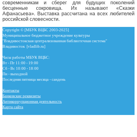
современникам и сберег для будущих поколений
бесценные сокровища. Их называют «Сказки
Афанасьева». Выставка рассчитана на всех любителей
российской словесности.
Copyright © [МБУК ВЦБС 2003-2025]
Муниципальное бюджетное учреждение культуры
"Владивостокская централизованная библиотечная система"
Владивосток [vladlib.ru]
Часы работы МБУК ВЦБС:
Вт - Пт 11:00 - 19:00
Сб - Вс 10:00 - 18:00
Пн - выходной
Последняя пятница месяца - сандень
Контакты
Банковские реквизиты
Антикоррупционная деятельность
Карта сайта