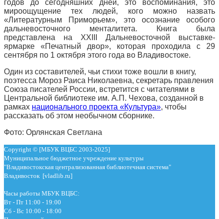
годов до сегодняшних дней, это воспоминания, это
мироощущение тех людей, кого можно назвать
«Литературным Приморьем», это осознание особого
дальневосточного менталитета. Книга была
представлена на XXIII Дальневосточной выставке-
ярмарке «Печатный двор», которая проходила с 29
сентября по 1 октября этого года во Владивостоке.
Один из составителей, чьи стихи тоже вошли в книгу,
поэтесса Мороз Раиса Николаевна, секретарь правления
Союза писателей России, встретится с читателями в
Центральной библиотеке им. А.П. Чехова, созданной в
рамках
национального проекта «Культура»
, чтобы
рассказать об этом необычном сборнике.
Фото: Орлянская Светлана
Copyright © [МБУК ВЦБС 2003-2025]
Муниципальное бюджетное учреждение культуры
"Владивостокская централизованная библиотечная система"
Владивосток [vladlib.ru]
Часы работы МБУК ВЦБС:
Вт - Пт 11:00 - 19:00
Сб - Вс 10:00 - 18:00