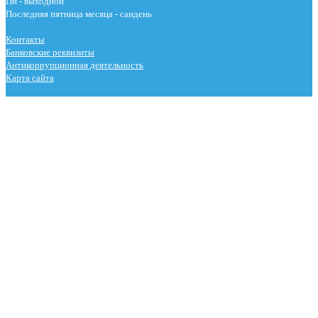
Пн - выходной
Последняя пятница месяца - сандень
Контакты
Банковские реквизиты
Антикоррупционная деятельность
Карта сайта