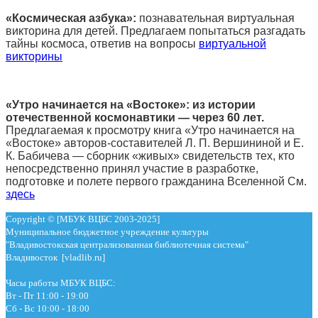
«Космическая азбука»:
познавательная виртуальная
викторина для детей. Предлагаем попытаться разгадать
тайны космоса, ответив на вопросы
виртуальной
викторины
«Утро начинается на «Востоке»: из истории
отечественной космонавтики — через 60 лет.
Предлагаемая к просмотру книга «Утро начинается на
«Востоке» авторов-составителей Л. П. Вершининой и Е.
К. Бабичева — сборник «живых» свидетельств тех, кто
непосредственно принял участие в разработке,
подготовке и полете первого гражданина Вселенной См.
здесь
Copyright © [МБУК ВЦБС 2003-2025]
Муниципальное бюджетное учреждение культуры
"Владивостокская централизованная библиотечная система"
Владивосток [vladlib.ru]
Часы работы МБУК ВЦБС:
Вт - Пт 11:00 - 19:00
Сб - Вс 10:00 - 18:00