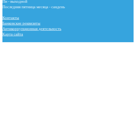
Пн - выходной
Последняя пятница месяца - сандень
Контакты
Банковские реквизиты
Антикоррупционная деятельность
Карта сайта