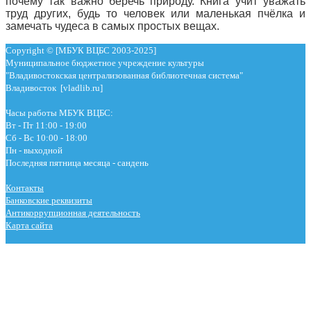
почему так важно беречь природу. Книга учит уважать
труд других, будь то человек или маленькая пчёлка и
замечать чудеса в самых простых вещах.
Copyright © [МБУК ВЦБС 2003-2025]
Муниципальное бюджетное учреждение культуры
"Владивостокская централизованная библиотечная система"
Владивосток [vladlib.ru]
Часы работы МБУК ВЦБС:
Вт - Пт 11:00 - 19:00
Сб - Вс 10:00 - 18:00
Пн - выходной
Последняя пятница месяца - сандень
Контакты
Банковские реквизиты
Антикоррупционная деятельность
Карта сайта