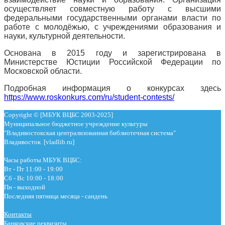
осуществляет совместную работу с высшими
федеральными государственными органами власти по
работе с молодёжью, с учреждениями образования и
науки, культурной деятельности.
Основана в 2015 году и зарегистрирована в
Министерстве Юстиции Российской Федерации по
Московской области.
Подробная информация о конкурсах здесь
https://www.roskonkurs.com/ru/student-contests/
Copyright © [МБУК ВЦБС 2003-2025]
Муниципальное бюджетное учреждение культуры
"Владивостокская централизованная библиотечная система"
Владивосток [vladlib.ru]
Часы работы МБУК ВЦБС:
Вт - Пт 11:00 - 19:00
Сб - Вс 10:00 - 18:00
Пн - выходной
Последняя пятница месяца - сандень
Контакты
Банковские реквизиты