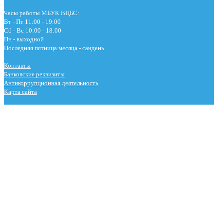
Часы работы МБУК ВЦБС:
Вт - Пт 11:00 - 19:00
Сб - Вс 10:00 - 18:00
Пн - выходной
Последняя пятница месяца - сандень
Контакты
Банковские реквизиты
Антикоррупционная деятельность
Карта сайта