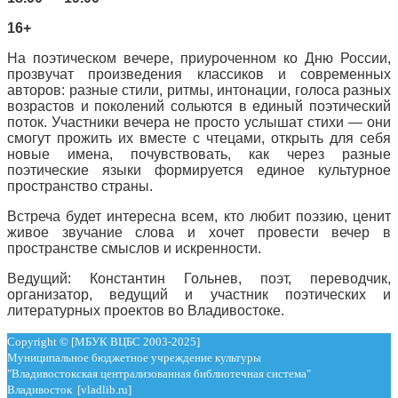
16+
На поэтическом вечере, приуроченном ко Дню России,
прозвучат произведения классиков и современных
авторов: разные стили, ритмы, интонации, голоса разных
возрастов и поколений сольются в единый поэтический
поток. Участники вечера не просто услышат стихи — они
смогут прожить их вместе с чтецами, открыть для себя
новые имена, почувствовать, как через разные
поэтические языки формируется единое культурное
пространство страны.
Встреча будет интересна всем, кто любит поэзию, ценит
живое звучание слова и хочет провести вечер в
пространстве смыслов и искренности.
Ведущий: Константин Гольнев, поэт, переводчик,
организатор, ведущий и участник поэтических и
литературных проектов во Владивостоке.
Copyright © [МБУК ВЦБС 2003-2025]
Муниципальное бюджетное учреждение культуры
"Владивостокская централизованная библиотечная система"
Владивосток [vladlib.ru]