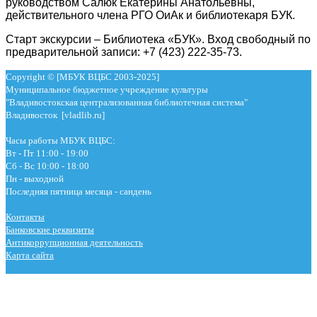
руководством Салюк Екатерины Анатольевны,
действительного члена РГО ОиАк и библиотекаря БУК.
Старт экскурсии – Библиотека «БУК». Вход свободный по
предварительной записи: +7 (423) 222-35-73.
Copyright © [МБУК ВЦБС 2003-2025]
Муниципальное бюджетное учреждение культуры
"Владивостокская централизованная библиотечная система"
Владивосток [vladlib.ru]
Часы работы МБУК ВЦБС:
Вт - Пт 11:00 - 19:00
Сб - Вс 10:00 - 18:00
Пн - выходной
Последняя пятница месяца - сандень
Контакты
Банковские реквизиты
Антикоррупционная деятельность
Карта сайта