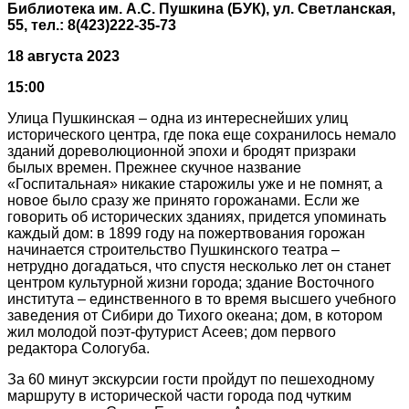
Библиотека им. А.С. Пушкина (БУК), ул. Светланская,
55, тел.: 8(423)222-35-73
18 августа 2023
15:00
Улица Пушкинская – одна из интереснейших улиц
исторического центра, где пока еще сохранилось немало
зданий дореволюционной эпохи и бродят призраки
былых времен. Прежнее скучное название
«Госпитальная» никакие старожилы уже и не помнят, а
новое было сразу же принято горожанами. Если же
говорить об исторических зданиях, придется упоминать
каждый дом: в 1899 году на пожертвования горожан
начинается строительство Пушкинского театра –
нетрудно догадаться, что спустя несколько лет он станет
центром культурной жизни города; здание Восточного
института – единственного в то время высшего учебного
заведения от Сибири до Тихого океана; дом, в котором
жил молодой поэт-футурист Асеев; дом первого
редактора Сологуба.
За 60 минут экскурсии гости пройдут по пешеходному
маршруту в исторической части города под чутким