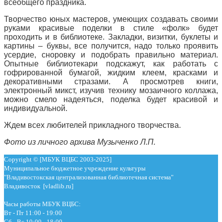
всеобщего праздника.
Творчество юных мастеров, умеющих создавать своими
руками красивые поделки в стиле «фолк» будет
проходить и в библиотеке. Закладки, визитки, буклеты и
картины – буквы, все получится, надо только проявить
усердие, сноровку и подобрать правильно материал.
Опытные библиотекари подскажут, как работать с
гофрированной бумагой, жидким клеем, красками и
декоративными стразами. А просмотрев книги,
электронный микст, изучив технику мозаичного коллажа,
можно смело надеяться, поделка будет красивой и
индивидуальной.
Ждем всех любителей прикладного творчества.
Фото из личного архива Музыченко Л.П.
Copyright © [МБУК ВЦБС 2003-2025]
Муниципальное бюджетное учреждение культуры
"Владивостокская централизованная библиотечная система"
Владивосток [vladlib.ru]
Часы работы МБУК ВЦБС:
Вт - Пт 11:00 - 19:00
Сб - Вс 10:00 - 18:00