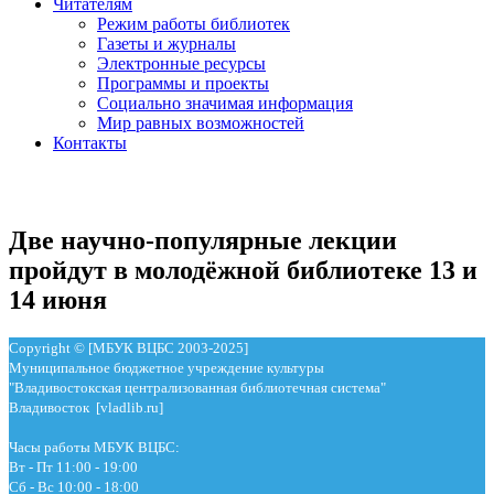
Читателям
Режим работы библиотек
Газеты и журналы
Электронные ресурсы
Программы и проекты
Социально значимая информация
Мир равных возможностей
Контакты
Две научно-популярные лекции
пройдут в молодёжной библиотеке 13 и
14 июня
Copyright © [МБУК ВЦБС 2003-2025]
Муниципальное бюджетное учреждение культуры
"Владивостокская централизованная библиотечная система"
Владивосток [vladlib.ru]
Часы работы МБУК ВЦБС:
Вт - Пт 11:00 - 19:00
Сб - Вс 10:00 - 18:00