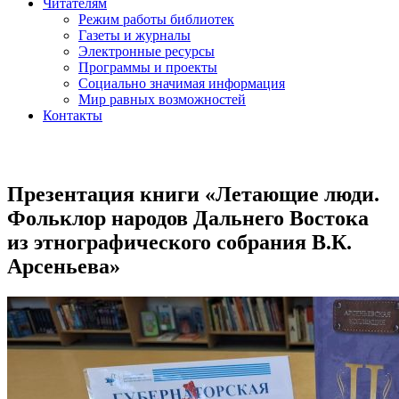
Читателям
Режим работы библиотек
Газеты и журналы
Электронные ресурсы
Программы и проекты
Социально значимая информация
Мир равных возможностей
Контакты
Презентация книги «Летающие люди.
Фольклор народов Дальнего Востока
из этнографического собрания В.К.
Арсеньева»