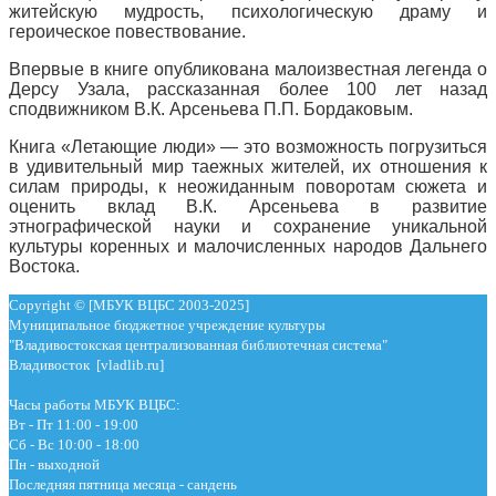
житейскую мудрость, психологическую драму и
героическое повествование.
Впервые в книге опубликована малоизвестная легенда о
Дерсу Узала, рассказанная более 100 лет назад
сподвижником В.К. Арсеньева П.П. Бордаковым.
Книга «Летающие люди» — это возможность погрузиться
в удивительный мир таежных жителей, их отношения к
силам природы, к неожиданным поворотам сюжета и
оценить вклад В.К. Арсеньева в развитие
этнографической науки и сохранение уникальной
культуры коренных и малочисленных народов Дальнего
Востока.
Copyright © [МБУК ВЦБС 2003-2025]
Муниципальное бюджетное учреждение культуры
"Владивостокская централизованная библиотечная система"
Владивосток [vladlib.ru]
Часы работы МБУК ВЦБС:
Вт - Пт 11:00 - 19:00
Сб - Вс 10:00 - 18:00
Пн - выходной
Последняя пятница месяца - сандень