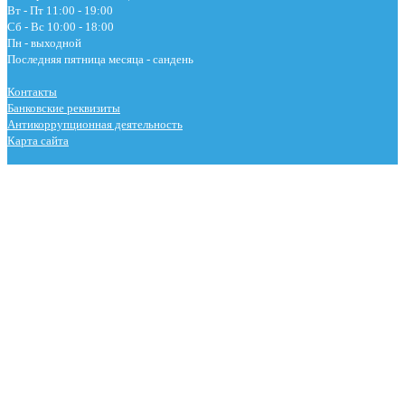
Вт - Пт 11:00 - 19:00
Сб - Вс 10:00 - 18:00
Пн - выходной
Последняя пятница месяца - сандень
Контакты
Банковские реквизиты
Антикоррупционная деятельность
Карта сайта