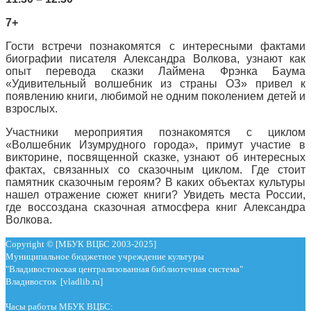
7+
Гости встречи познакомятся с интересными фактами
биографии писателя Александра Волкова, узнают как
опыт перевода сказки Лаймена Фрэнка Баума
«Удивительный волшебник из страны ОЗ» привел к
появлению книги, любимой не одним поколением детей и
взрослых.
Участники мероприятия познакомятся с циклом
«Волшебник Изумрудного города», примут участие в
викторине, посвященной сказке, узнают об интересных
фактах, связанных со сказочным циклом. Где стоит
памятник сказочным героям? В каких объектах культуры
нашел отражение сюжет книги? Увидеть места России,
где воссоздана сказочная атмосфера книг Александра
Волкова.
Copyright © [МБУК ВЦБС 2003-2025]
Муниципальное бюджетное учреждение культуры
"Владивостокская централизованная библиотечная система"
Владивосток [vladlib.ru]
Часы работы МБУК ВЦБС: