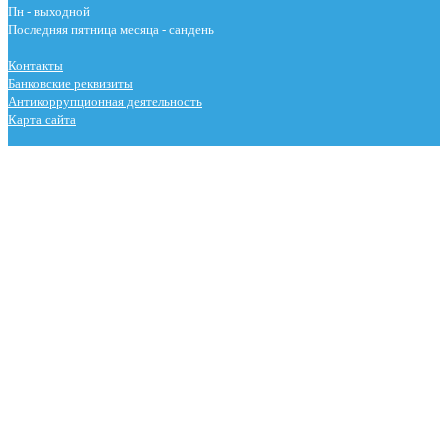
Пн - выходной
Последняя пятница месяца - сандень
Контакты
Банковские реквизиты
Антикоррупционная деятельность
Карта сайта