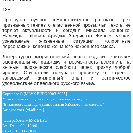
12+
Прозвучат лучшие юмористические рассказы трех
признанных гениев отечественной прозы, чьи тексты не
теряют актуальности и сегодня: Михаила Зощенко,
Надежды Тэффи и Аркадия Аверченко. Живые эмоции,
узнаваемые жизненные ситуации, колоритные
персонажи и, конечно же, много искреннего смеха.
Литературно-юмористический вечер подарит зрителям
эмоциональную разрядку и возможность взглянуть на
вечные человеческие слабости через призму доброй
иронии. Слушатели получают прививку от стресса,
узнаваемый жизненный опыт и эстетическое
удовольствие от великого русского языка.
Copyright © [МБУК ВЦБС 2003-2025]
Муниципальное бюджетное учреждение культуры
"Владивостокская централизованная библиотечная система"
Владивосток [vladlib.ru]
Часы работы МБУК ВЦБС:
Вт - Пт 11:00 - 19:00
Сб - Вс 10:00 - 18:00