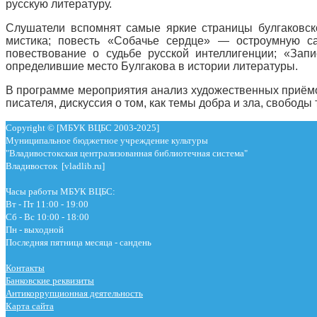
русскую литературу.
Слушатели вспомнят самые яркие страницы булгаковск
мистика; повесть «Собачье сердце» — остроумную с
повествование о судьбе русской интеллигенции; «Зап
определившие место Булгакова в истории литературы.
В программе мероприятия анализ художественных приёмов
писателя, дискуссия о том, как темы добра и зла, свобод
Copyright © [МБУК ВЦБС 2003-2025]
Муниципальное бюджетное учреждение культуры
"Владивостокская централизованная библиотечная система"
Владивосток [vladlib.ru]
Часы работы МБУК ВЦБС:
Вт - Пт 11:00 - 19:00
Сб - Вс 10:00 - 18:00
Пн - выходной
Последняя пятница месяца - сандень
Контакты
Банковские реквизиты
Антикоррупционная деятельность
Карта сайта