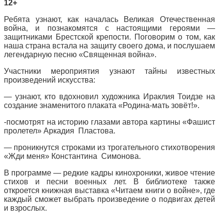
12+
Ребята узнают, как началась Великая Отечественная
война, и познакомятся с настоящими героями —
защитниками Брестской крепости. Поговорим о том, как
наша страна встала на защиту своего дома, и послушаем
легендарную песню «Священная война».
Участники мероприятия узнают тайны известных
произведений искусства:
— узнают, кто вдохновил художника Ираклия Тоидзе на
создание знаменитого плаката «Родина-мать зовёт!».
-посмотрят на историю глазами автора картины «Фашист
пролетел» Аркадия Пластова.
— проникнутся строками из трогательного стихотворения
«Жди меня» Константина Симонова.
В программе — редкие кадры кинохроники, живое чтение
стихов и песни военных лет. В библиотеке также
откроется книжная выставка «Читаем книги о войне», где
каждый сможет выбрать произведение о подвигах детей
и взрослых.