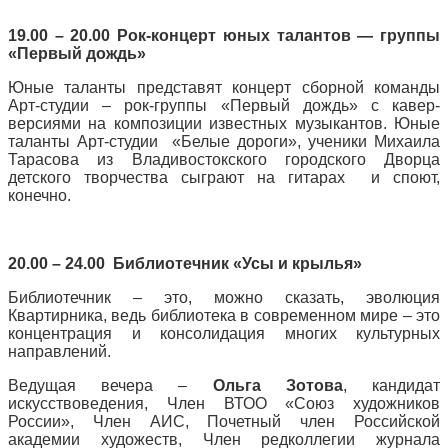
19.00 – 20.00 Рок-концерт юных талантов — группы
«Первый дождь»
Юные таланты представят концерт сборной команды
Арт-студии – рок-группы «Первый дождь» с кавер-
версиями на композиции известных музыкантов. Юные
таланты Арт-студии «Белые дороги», ученики Михаила
Тарасова из Владивостокского городского Дворца
детского творчества сыграют на гитарах и споют,
конечно.
20.00 – 24.00 Библиотечник «Усы и крылья»
Библиотечник – это, можно сказать, эволюция
Квартирника, ведь библиотека в современном мире – это
концентрация и консолидация многих культурных
направлений.
Ведущая вечера –
Ольга Зотова
, кандидат
искусствоведения, Член ВТОО «Союз художников
России», Член АИС, Почетный член Российской
академии художеств, Член редколлегии журнала