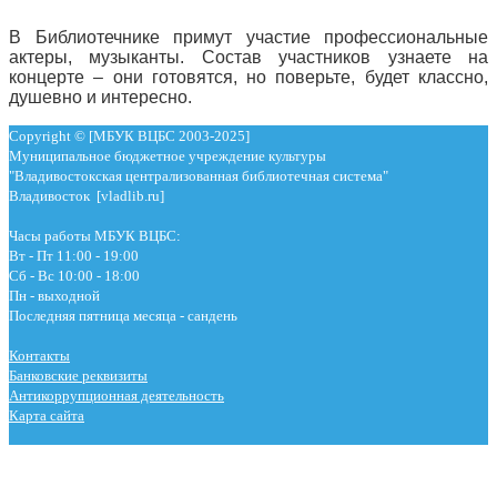
В Библиотечнике примут участие профессиональные
актеры, музыканты. Состав участников узнаете на
концерте – они готовятся, но поверьте, будет классно,
душевно и интересно.
Copyright © [МБУК ВЦБС 2003-2025]
Муниципальное бюджетное учреждение культуры
"Владивостокская централизованная библиотечная система"
Владивосток [vladlib.ru]
Часы работы МБУК ВЦБС:
Вт - Пт 11:00 - 19:00
Сб - Вс 10:00 - 18:00
Пн - выходной
Последняя пятница месяца - сандень
Контакты
Банковские реквизиты
Антикоррупционная деятельность
Карта сайта