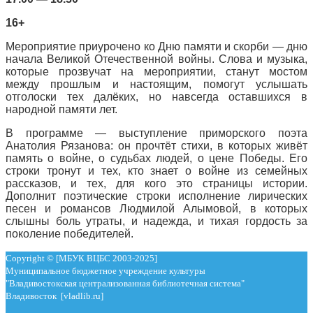
16+
Мероприятие приурочено ко Дню памяти и скорби — дню
начала Великой Отечественной войны. Слова и музыка,
которые прозвучат на мероприятии, станут мостом
между прошлым и настоящим, помогут услышать
отголоски тех далёких, но навсегда оставшихся в
народной памяти лет.
В программе — выступление приморского поэта
Анатолия Рязанова: он прочтёт стихи, в которых живёт
память о войне, о судьбах людей, о цене Победы. Его
строки тронут и тех, кто знает о войне из семейных
рассказов, и тех, для кого это страницы истории.
Дополнит поэтические строки исполнение лирических
песен и романсов Людмилой Алымовой, в которых
слышны боль утраты, и надежда, и тихая гордость за
поколение победителей.
Copyright © [МБУК ВЦБС 2003-2025]
Муниципальное бюджетное учреждение культуры
"Владивостокская централизованная библиотечная система"
Владивосток [vladlib.ru]