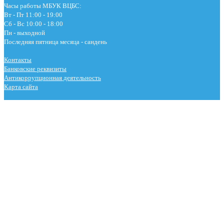
Часы работы МБУК ВЦБС:
Вт - Пт 11:00 - 19:00
Сб - Вс 10:00 - 18:00
Пн - выходной
Последняя пятница месяца - сандень
Контакты
Банковские реквизиты
Антикоррупционная деятельность
Карта сайта