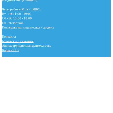
Владивосток [vladlib.ru]
Часы работы МБУК ВЦБС:
Вт - Пт 11:00 - 19:00
Сб - Вс 10:00 - 18:00
Пн - выходной
Последняя пятница месяца - сандень
Контакты
Банковские реквизиты
Антикоррупционная деятельность
Карта сайта