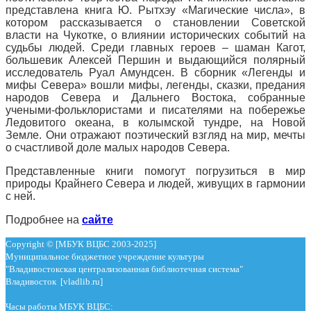
представлена книга Ю. Рытхэу «Магические числа», в
котором рассказывается о становлении Советской
власти на Чукотке, о влиянии исторических событий на
судьбы людей. Среди главных героев – шаман Кагот,
большевик Алексей Першин и выдающийся полярный
исследователь Руал Амундсен. В сборник «Легенды и
мифы Севера» вошли мифы, легенды, сказки, предания
народов Севера и Дальнего Востока, собранные
учеными-фольклористами и писателями на побережье
Ледовитого океана, в колымской тундре, на Новой
Земле. Они отражают поэтический взгляд на мир, мечты
о счастливой доле малых народов Севера.
Представленные книги помогут погрузиться в мир
природы Крайнего Севера и людей, живущих в гармонии
с ней.
Подробнее на
сайте
Copyright © [МБУК ВЦБС 2003-2025]
Муниципальное бюджетное учреждение культуры
"Владивостокская централизованная библиотечная система"
Владивосток [vladlib.ru]
Часы работы МБУК ВЦБС: