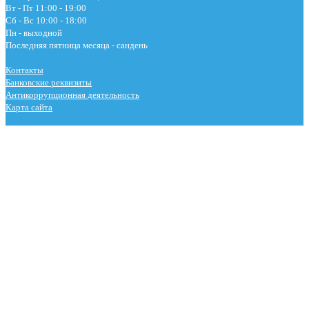
Вт - Пт 11:00 - 19:00
Сб - Вс 10:00 - 18:00
Пн - выходной
Последняя пятница месяца - сандень
Контакты
Банковские реквизиты
Антикоррупционная деятельность
Карта сайта