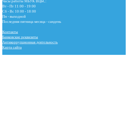
Часы работы МБУК ВЦБС:
Вт - Пт 11:00 - 19:00
Сб - Вс 10:00 - 18:00
Пн - выходной
Последняя пятница месяца - сандень
Контакты
Банковские реквизиты
Антикоррупционная деятельность
Карта сайта