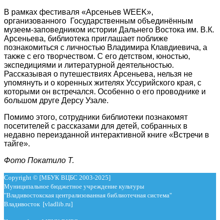
В рамках фестиваля «Арсеньев WEEK»,
организованного Государственным объединённым
музеем-заповедником истории Дальнего Востока им. В.К.
Арсеньева, библиотека приглашает поближе
познакомиться с личностью Владимира Клавдиевича, а
также с его творчеством. С его детством, юностью,
экспедициями и литературной деятельностью.
Рассказывая о путешествиях Арсеньева, нельзя не
упомянуть и о коренных жителях Уссурийского края, с
которыми он встречался. Особенно о его проводнике и
большом друге Дерсу Узале.
Помимо этого, сотрудники библиотеки познакомят
посетителей с рассказами для детей, собранных в
недавно переизданной интерактивной книге «Встречи в
тайге».
Фото Покатило Т.
Copyright © [МБУК ВЦБС 2003-2025]
Муниципальное бюджетное учреждение культуры
"Владивостокская централизованная библиотечная система"
Владивосток [vladlib.ru]