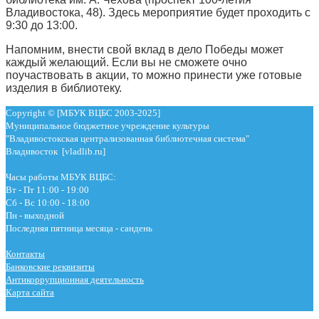
Владивостока, 48). Здесь мероприятие будет проходить с
9:30 до 13:00.
Напомним, внести свой вклад в дело Победы может
каждый желающий. Если вы не сможете очно
поучаствовать в акции, то можно принести уже готовые
изделия в библиотеку.
Copyright © [МБУК ВЦБС 2003-2025]
Муниципальное бюджетное учреждение культуры
"Владивостокская централизованная библиотечная система"
Владивосток [vladlib.ru]
Часы работы МБУК ВЦБС:
Вт - Пт 11:00 - 19:00
Сб - Вс 10:00 - 18:00
Пн - выходной
Последняя пятница месяца - сандень
Контакты
Банковские реквизиты
Антикоррупционная деятельность
Карта сайта