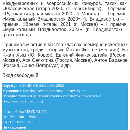
международных и всероссийских конкуров, таких как:
«Классическая гитара 2020» (г. Новосибирск) –III премия,
«Русская гитарная музыка 2020» (г. Москва) — II премия,
«Музыкальный Владивосток 2020» (г. Владивосток) – I
премия, «Время гитары 2021 (г. Москва) – I премия,
«Музыкальный Владивосток 2022» (г. Владивосток) –
гран при и др.
Принимал участие в мастер-классах всемирно-известных
музыкантов, среди которых: Йохан Фостье (Бельгия), Бэ
Чжан Хым (Ю. Корея), Евгений Финкельштейн (Россия,
Москва), Ася Селютина (Россия, Москва), Антон Баранов
(Россия, Санкт-Петербург) и др.
Вход свободный
Copyright © [МБУК ВЦБС 2003-2025]
Муниципальное бюджетное учреждение культуры
"Владивостокская централизованная библиотечная система"
Владивосток [vladlib.ru]
Часы работы МБУК ВЦБС:
Вт - Пт 11:00 - 19:00
Сб - Вс 10:00 - 18:00
Пн - выходной