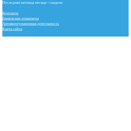
Последняя пятница месяца - сандень
Контакты
Банковские реквизиты
Антикоррупционная деятельность
Карта сайта