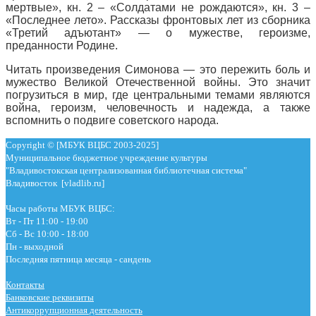
мертвые», кн. 2 – «Солдатами не рождаются», кн. 3 –
«Последнее лето». Рассказы фронтовых лет из сборника
«Третий адъютант» — о мужестве, героизме,
преданности Родине.
Читать произведения Симонова — это пережить боль и
мужество Великой Отечественной войны. Это значит
погрузиться в мир, где центральными темами являются
война, героизм, человечность и надежда, а также
вспомнить о подвиге советского народа.
Copyright © [МБУК ВЦБС 2003-2025]
Муниципальное бюджетное учреждение культуры
"Владивостокская централизованная библиотечная система"
Владивосток [vladlib.ru]
Часы работы МБУК ВЦБС:
Вт - Пт 11:00 - 19:00
Сб - Вс 10:00 - 18:00
Пн - выходной
Последняя пятница месяца - сандень
Контакты
Банковские реквизиты
Антикоррупционная деятельность