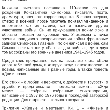
Книжная выставка посвящена 110-летию со дня
рождения Константина Симонова, писателя, поэта,
драматурга, военного корреспондента. B своих очерках,
стихах и военной прозе писатель показал увиденное и
пережитое как им самим, так и тысячами других
участников войны. Он не приукрашивал войну, ярко и
образно показал ее суровый лик. Уникальны с точки
зрения правдивого воспроизведения войны фронтовые
записки Симонова. Главным, что он написал о войне, сам
Симонов считал книгу «Разные дни войны», где в двух
томах собраны его военные дневники 1941–1945 годов.
Среди книг, представленных на выставке книга «Если
дорог тебе твой дом», в которую входят стихотворения и
поэмы, написанные им в разные годы, а также повесть
«Дни и ночи».
Его стихи – о любви и верности, о доблести и трусости, о
дружбе и предательстве – помогали выжить. «Жди
меня» — собраны избранные стихотворения,
написанные с 1937 по 1976 годы в последней авторской
редакции. Для старшего школьного возраста.
Трилогия «Живые и мертвые». Кн. 1 – «Живые и