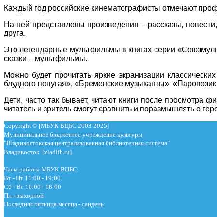
Каждый год российские кинематографисты отмечают профе
На ней представлены произведения – рассказы, повести,
друга.
Это легендарные мультфильмы в книгах серии «Союзмульт
сказки – мультфильмы.
Можно будет прочитать яркие экранизации классических
блудного попугая», «Бременские музыканты», «Паровозик
Дети, часто так бывает, читают книги после просмотра ф
читатель и зритель смогут сравнить и поразмышлять о геро
Copyright © [МБУК ВЦБС 2003-2025]
Муниципальное бюджетное учреждение культуры
"Владивостокская централизованная библиотечная система"
Владивосток [vladlib.ru]
Часы работы МБУК ВЦБС:
Вт - Пт 11:00 - 19:00
Сб - Вс 10:00 - 18:00
Пн - выходной
Последняя пятница месяца - сандень