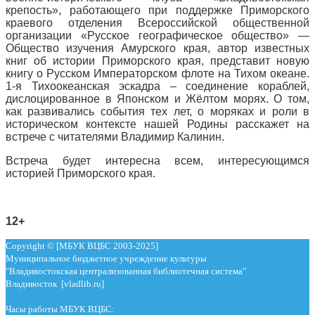
крепость», работающего при поддержке Приморского
краевого отделения Всероссийской общественной
организации «Русское географическое общество» —
Общество изучения Амурского края, автор известных
книг об истории Приморского края, представит новую
книгу о Русском Императорском флоте на Тихом океане.
1-я Тихоокеанская эскадра – соединение кораблей,
дислоцированное в Японском и Жёлтом морях. О том,
как развивались события тех лет, о моряках и роли в
историческом контексте нашей Родины расскажет на
встрече с читателями Владимир Калинин.
Встреча будет интересна всем, интересующимся
историей Приморского края.
12+
Copyright © [МБУК ВЦБС 2003-2025]
Муниципальное бюджетное учреждение культуры
"Владивостокская централизованная библиотечная система"
Владивосток [vladlib.ru]
Часы работы МБУК ВЦБС: