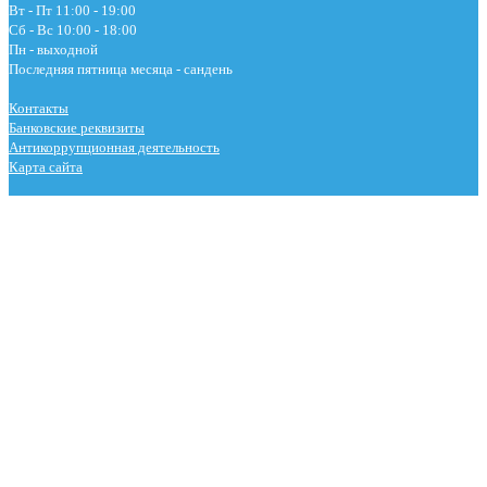
Вт - Пт 11:00 - 19:00
Сб - Вс 10:00 - 18:00
Пн - выходной
Последняя пятница месяца - сандень
Контакты
Банковские реквизиты
Антикоррупционная деятельность
Карта сайта