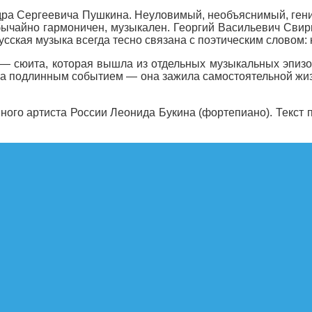
дра Сергеевича Пушкина. Неуловимый, необъяснимый, гениа
обычайно гармоничен, музыкален. Георгий Васильевич Свир
сская музыка всегда тесно связана с поэтическим словом: к
— сюита, которая вышла из отдельных музыкальных эпизо
а подлинным событием — она зажила самостоятельной жиз
ного артиста России Леонида Букина (фортепиано). Текст 