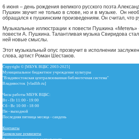
6 июня – день рождения великого русского поэта Алексан
Пушкин звучит не только в слове, но и в музыке. Он не
обращался к пушкинским произведениям. Он считал, что ру
Музыкальные иллюстрации к повести Пушкина «Метель» 
повести А. Пушкина. Талантливая музыка Свиридова стал
ней новые смыслы.
Этот музыкальный опус прозвучит в исполнении заслужен
слова, артист Роман Шестаков.
Copyright © [МБУК ВЦБС 2003-2025]
Муниципальное бюджетное учреждение культуры
"Владивостокская централизованная библиотечная система"
Владивосток [vladlib.ru]
Часы работы МБУК ВЦБС:
Вт - Пт 11:00 - 19:00
Сб - Вс 10:00 - 18:00
Пн - выходной
Последняя пятница месяца - сандень
Контакты
Банковские реквизиты