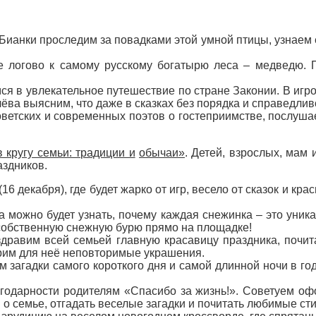
 Бианки проследим за повадками этой умной птицы, узнаем е
 логово к самому русскому богатырю леса – медведю. П
ся в увлекательное путешествие по стране Законии. В игр
ёва выясним, что даже в сказках без порядка и справедли
оветских и современных поэтов о гостеприимстве, послуша
 кругу семьи: традиции и
обычаи»
. Детей, взрослых, мам 
аздников.
6 декабря), где будет жарко от игр, весело от сказок и кра
а можно будет узнать, почему каждая снежинка – это уник
собственную снежную бурю прямо на площадке!
дравим всей семьей главную красавицу праздника, почит
рим для неё неповторимые украшения.
м загадки самого короткого дня и самой длинной ночи в г
агодарности родителям «Спасибо за жизнь!». Советуем о
о семье, отгадать веселые загадки и почитать любимые сти