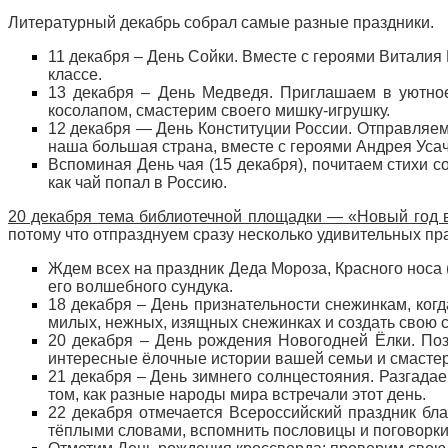
Литературный декабрь собрал самые разные праздники.
11 декабря – День Сойки. Вместе с героями Виталия
классе.
13 декабря – День Медведя. Приглашаем в уютное
косолапом, смастерим своего мишку-игрушку.
12 декабря — День Конституции России. Отправляем
наша большая страна, вместе с героями Андрея Усач
Вспоминая День чая (15 декабря), почитаем стихи с
как чай попал в Россию.
20 декабря тема библиотечной площадки — «Новый год в
потому что отпразднуем сразу несколько удивительных пр
Ждем всех на праздник Деда Мороза, Красного носа (1
его волшебного сундука.
18 декабря – День признательности снежинкам, когд
милых, нежных, изящных снежинках и создать свою 
20 декабря – День рождения Новогодней Ёлки. Поз
интересные ёлочные истории вашей семьи и смасте
21 декабря – День зимнего солнцестояния. Разгадае
том, как разные народы мира встречали этот день.
22 декабря отмечается Всероссийский праздник бл
тёплыми словами, вспомнить пословицы и поговорки 