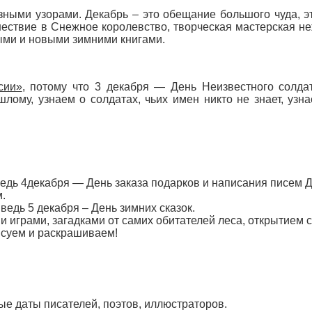
зными узорами. Декабрь – это обещание большого чуда, э
ствие в Снежное королевство, творческая мастерская не
ыми и новыми зимними книгами.
сии»
, потому что 3 декабря — День Неизвестного солда
лому, узнаем о солдатах, чьих имен никто не знает, уз
едь 4декабря — День заказа подарков и написания писем Д
.
ведь 5 декабря – День зимних сказок.
 играми, загадками от самих обитателей леса, открытием с
исуем и раскрашиваем!
е даты писателей, поэтов, иллюстраторов.