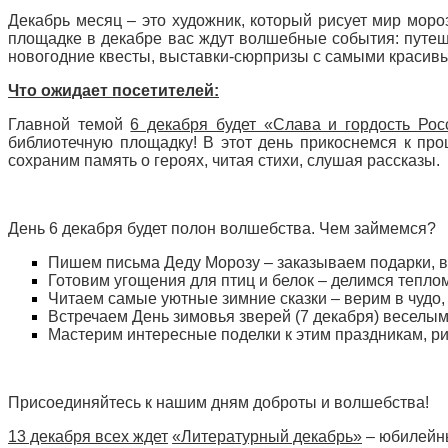
Декабрь месяц – это художник, который рисует мир моро
площадке в декабре вас ждут волшебные события: путеше
новогодние квесты, выставки-сюрпризы с самыми красив
Что ожидает посетителей:
Главной темой
6 декабря будет «Слава и гордость Рос
библиотечную площадку! В этот день прикоснемся к прош
сохраним память о героях, читая стихи, слушая рассказы.
День 6 декабря будет полон волшебства. Чем займемся?
Пишем письма Деду Морозу – заказываем подарки, в
Готовим угощения для птиц и белок – делимся теплом
Читаем самые уютные зимние сказки – верим в чудо, 
Встречаем День зимовья зверей (7 декабря) веселыми
Мастерим интересные поделки к этим праздникам, р
Присоединяйтесь к нашим дням доброты и волшебства!
13 декабря всех ждет
«Литературный декабрь»
– юбилейны