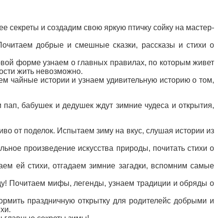
е секреты и создадим свою яркую птичку сойку на мастер-
очитаем добрые и смешные сказки, рассказы и стихи о
овой форме узнаем о главных правилах, по которым живет
вости жить невозможно.
ем чайные истории и узнаем удивительную историю о том,
и пап, бабушек и дедушек ждут зимние чудеса и открытия,
сиво от поделок. Испытаем зиму на вкус, слушая истории из
альное произведение искусства природы, почитать стихи о
аем ей стихи, отгадаем зимние загадки, вспомним самые
оду! Почитаем мифы, легенды, узнаем традиции и обряды о
формить праздничную открытку для родителейс добрыми и
хи.