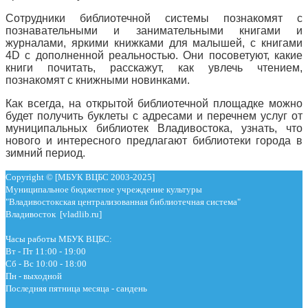
Сотрудники библиотечной системы познакомят с
познавательными и занимательными книгами и
журналами, яркими книжками для малышей, с книгами
4D с дополненной реальностью. Они посоветуют, какие
книги почитать, расскажут, как увлечь чтением,
познакомят с книжными новинками.
Как всегда, на открытой библиотечной площадке можно
будет получить буклеты с адресами и перечнем услуг от
муниципальных библиотек Владивостока, узнать, что
нового и интересного предлагают библиотеки города в
зимний период.
Copyright © [МБУК ВЦБС 2003-2025]
Муниципальное бюджетное учреждение культуры
"Владивостокская централизованная библиотечная система"
Владивосток [vladlib.ru]
Часы работы МБУК ВЦБС:
Вт - Пт 11:00 - 19:00
Сб - Вс 10:00 - 18:00
Пн - выходной
Последняя пятница месяца - сандень