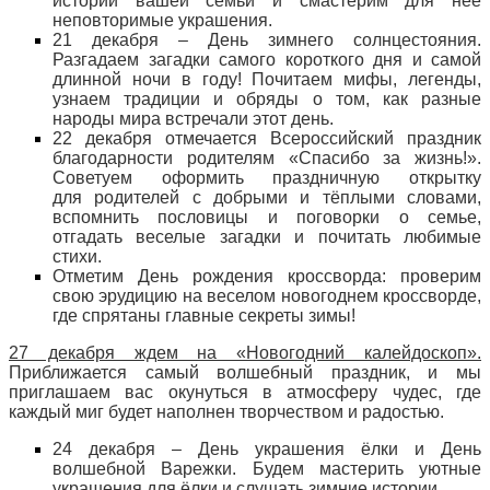
истории вашей семьи и смастерим для неё
неповторимые украшения.
21 декабря – День зимнего солнцестояния.
Разгадаем загадки самого короткого дня и самой
длинной ночи в году! Почитаем мифы, легенды,
узнаем традиции и обряды о том, как разные
народы мира встречали этот день.
22 декабря отмечается Всероссийский праздник
благодарности родителям «Спасибо за жизнь!».
Советуем оформить праздничную открытку
для родителей с добрыми и тёплыми словами,
вспомнить пословицы и поговорки о семье,
отгадать веселые загадки и почитать любимые
стихи.
Отметим День рождения кроссворда: проверим
свою эрудицию на веселом новогоднем кроссворде,
где спрятаны главные секреты зимы!
27 декабря ждем на «Новогодний калейдоскоп».
Приближается самый волшебный праздник, и мы
приглашаем вас окунуться в атмосферу чудес, где
каждый миг будет наполнен творчеством и радостью.
24 декабря – День украшения ёлки и День
волшебной Варежки. Будем мастерить уютные
украшения для ёлки и слушать зимние истории.