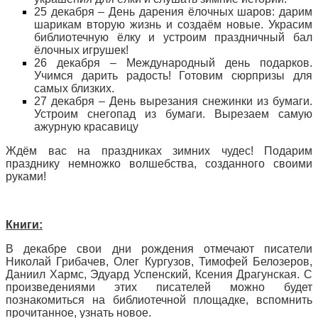
25 декабря – День дарения ёлочных шаров: дарим
шарикам вторую жизнь и создаём новые. Украсим
библиотечную ёлку и устроим праздничный бал
ёлочных игрушек!
26 декабря – Международный день подарков.
Учимся дарить радость! Готовим сюрпризы для
самых близких.
27 декабря – День вырезания снежинки из бумаги.
Устроим снегопад из бумаги. Вырезаем самую
ажурную красавицу
Ждём вас на праздниках зимних чудес! Подарим
празднику немножко волшебства, созданного своими
руками!
Книги:
В декабре свои дни рождения отмечают писатели
Николай Грибачев, Олег Кургузов, Тимофей Белозеров,
Даниил Хармс, Эдуард Успенский, Ксения Драгунская. С
произведениями этих писателей можно будет
познакомиться на библиотечной площадке, вспомнить
прочитанное, узнать новое.