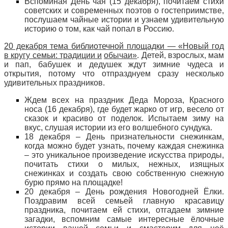
Вспоминая День чая (15 декабря), почитаем стихи
советских и современных поэтов о гостеприимстве,
послушаем чайные истории и узнаем удивительную
историю о том, как чай попал в Россию.
20 декабря тема библиотечной площадки — «Новый год
в кругу семьи: традиции и
обычаи»
. Детей, взрослых, мам
и пап, бабушек и дедушек ждут зимние чудеса и
открытия, потому что отпразднуем сразу несколько
удивительных праздников.
Ждем всех на праздник Деда Мороза, Красного
носа (16 декабря), где будет жарко от игр, весело от
сказок и красиво от поделок. Испытаем зиму на
вкус, слушая истории из его волшебного сундука.
18 декабря – День признательности снежинкам,
когда можно будет узнать, почему каждая снежинка
– это уникальное произведение искусства природы,
почитать стихи о милых, нежных, изящных
снежинках и создать свою собственную снежную
бурю прямо на площадке!
20 декабря – День рождения Новогодней Ёлки.
Поздравим всей семьей главную красавицу
праздника, почитаем ей стихи, отгадаем зимние
загадки, вспомним самые интересные ёлочные