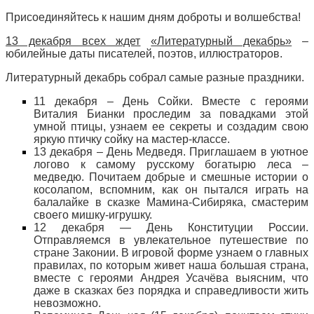
Присоединяйтесь к нашим дням доброты и волшебства!
13 декабря всех ждет
«Литературный декабрь»
–
юбилейные даты писателей, поэтов, иллюстраторов.
Литературный декабрь собрал самые разные праздники.
11 декабря – День Сойки. Вместе с героями
Виталия Бианки проследим за повадками этой
умной птицы, узнаем ее секреты и создадим свою
яркую птичку сойку на мастер-классе.
13 декабря – День Медведя. Приглашаем в уютное
логово к самому русскому богатырю леса –
медведю. Почитаем добрые и смешные истории о
косолапом, вспомним, как он пытался играть на
балалайке в сказке Мамина-Сибиряка, смастерим
своего мишку-игрушку.
12 декабря — День Конституции России.
Отправляемся в увлекательное путешествие по
стране Законии. В игровой форме узнаем о главных
правилах, по которым живет наша большая страна,
вместе с героями Андрея Усачёва выясним, что
даже в сказках без порядка и справедливости жить
невозможно.