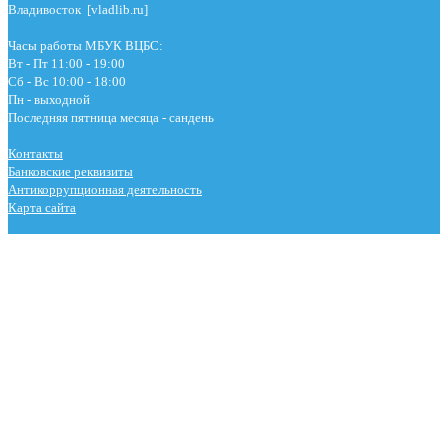
Владивосток [vladlib.ru]
Часы работы МБУК ВЦБС:
Вт - Пт 11:00 - 19:00
Сб - Вс 10:00 - 18:00
Пн - выходной
Последняя пятница месяца - сандень
Контакты
Банковские реквизиты
Антикоррупционная деятельность
Карта сайта