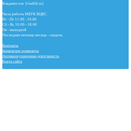
Владивосток [vladlib.ru]
Часы работы МБУК ВЦБС:
Вт - Пт 11:00 - 19:00
Сб - Вс 10:00 - 18:00
Пн - выходной
Последняя пятница месяца - сандень
Контакты
Банковские реквизиты
Антикоррупционная деятельность
Карта сайта