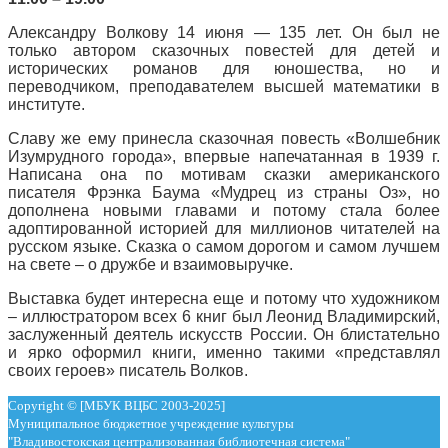
Александру Волкову 14 июня — 135 лет. Он был не
только автором сказочных повестей для детей и
исторических романов для юношества, но и
переводчиком, преподавателем высшей математики в
институте.
Славу же ему принесла сказочная повесть «Волшебник
Изумрудного города», впервые напечатанная в 1939 г.
Написана она по мотивам сказки американского
писателя Фрэнка Баума «Мудрец из страны Оз», но
дополнена новыми главами и потому стала более
адоптированной историей для миллионов читателей на
русском языке. Сказка о самом дорогом и самом лучшем
на свете – о дружбе и взаимовыручке.
Выставка будет интересна еще и потому что художником
– иллюстратором всех 6 книг был Леонид Владимирский,
заслуженный деятель искусств России. Он блистательно
и ярко оформил книги, именно такими «представлял
своих героев» писатель Волков.
Copyright © [МБУК ВЦБС 2003-2025]
Муниципальное бюджетное учреждение культуры
"Владивостокская централизованная библиотечная система"