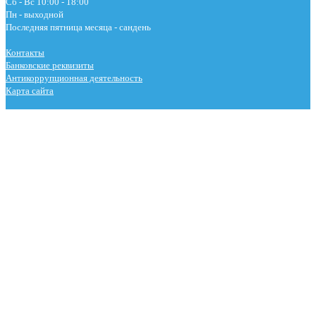
Сб - Вс 10:00 - 18:00
Пн - выходной
Последняя пятница месяца - сандень
Контакты
Банковские реквизиты
Антикоррупционная деятельность
Карта сайта