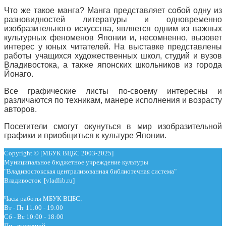
Что же такое манга? Манга представляет собой одну из
разновидностей литературы и одновременно
изобразительного искусства, является одним из важных
культурных феноменов Японии и, несомненно, вызовет
интерес у юных читателей. На выставке представлены
работы учащихся художественных школ, студий и вузов
Владивостока, а также японских школьников из города
Йонаго.
Все графические листы по-своему интересны и
различаются по техникам, манере исполнения и возрасту
авторов.
Посетители смогут окунуться в мир изобразительной
графики и приобщиться к культуре Японии.
Copyright © [МБУК ВЦБС 2003-2025]
Муниципальное бюджетное учреждение культуры
"Владивостокская централизованная библиотечная система"
Владивосток [vladlib.ru]
Часы работы МБУК ВЦБС:
Вт - Пт 11:00 - 19:00
Сб - Вс 10:00 - 18:00
Пн - выходной