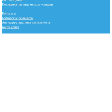
Последняя пятница месяца - сандень
Контакты
Банковские реквизиты
Антикоррупционная деятельность
Карта сайта