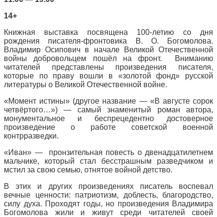
14+
Книжная выставка посвящена 100-летию со дня
рождения писателя-фронтовика В. О. Богомолова.
Владимир Осипович в начале Великой Отечественной
войны добровольцем пошёл на фронт. Вниманию
читателей представлены произведения писателя,
которые по праву вошли в «золотой фонд» русской
литературы о Великой Отечественной войне.
«Момент истины» (другое название — «В августе сорок
четвёртого…») — самый знаменитый роман автора,
монументальное и беспрецедентно достоверное
произведение о работе советской военной
контрразведки.
«Иван» — пронзительная повесть о двенадцатилетнем
мальчике, который стал бесстрашным разведчиком и
мстил за свою семью, отнятое войной детство.
В этих и других произведениях писатель воспевал
вечные ценности: патриотизм, доблесть, благородство,
силу духа. Проходят годы, но произведения Владимира
Богомолова жили и живут среди читателей своей