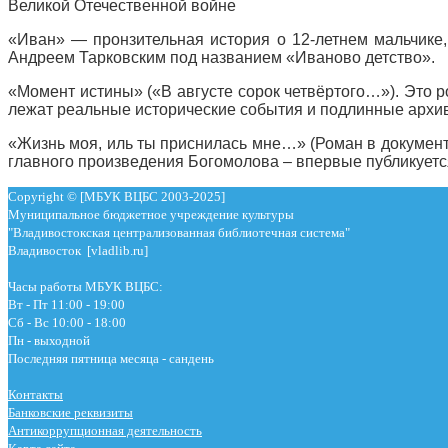
Великой Отечественной войне
«Иван» — пронзительная история о 12-летнем мальчике,
Андреем Тарковским под названием «Иваново детство».
«Момент истины» (⁠«В августе сорок четвёртого…»). Это
лежат реальные исторические события и подлинные архи
«Жизнь моя, иль ты приснилась мне…» (Роман в документа
главного произведения Богомолова – впервые публикуетс
Copyright © [МБУК ВЦБС 2003-2025]
Муниципальное бюджетное учреждение культуры
"Владивостокская централизованная библиотечная система"
Владивосток [vladlib.ru]
Часы работы МБУК ВЦБС:
Вт - Пт 11:00 - 19:00
Сб - Вс 10:00 - 18:00
Пн - выходной
Последняя пятница месяца - сандень
Контакты
Банковские реквизиты
Антикоррупционная деятельность