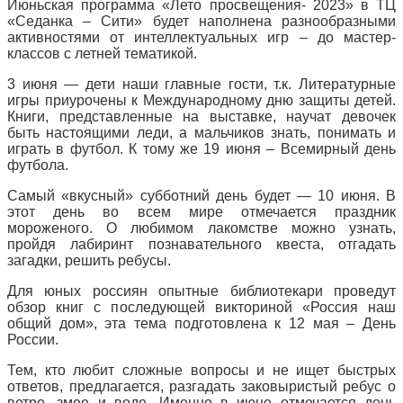
Июньская программа «Лето просвещения- 2023» в ТЦ
«Седанка – Сити» будет наполнена разнообразными
активностями от интеллектуальных игр – до мастер-
классов с летней тематикой.
3 июня — дети наши главные гости, т.к. Литературные
игры приурочены к Международному дню защиты детей.
Книги, представленные на выставке, научат девочек
быть настоящими леди, а мальчиков знать, понимать и
играть в футбол. К тому же 19 июня – Всемирный день
футбола.
Самый «вкусный» субботний день будет — 10 июня. В
этот день во всем мире отмечается праздник
мороженого. О любимом лакомстве можно узнать,
пройдя лабиринт познавательного квеста, отгадать
загадки, решить ребусы.
Для юных россиян опытные библиотекари проведут
обзор книг с последующей викториной «Россия наш
общий дом», эта тема подготовлена к 12 мая – День
России.
Тем, кто любит сложные вопросы и не ищет быстрых
ответов, предлагается, разгадать заковыристый ребус о
ветре, змее и воде. Именно в июне отмечается день