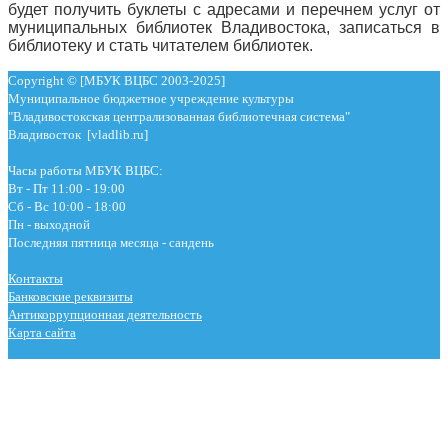
будет получить буклеты с адресами и перечнем услуг от
муниципальных библиотек Владивостока, записаться в
библиотеку и стать читателем библиотек.
Copyright © [МБУК ВЦБС 2003-2025]
Муниципальное бюджетное учреждение культуры
"Владивостокская централизованная библиотечная система"
Владивосток [vladlib.ru]
Часы работы МБУК ВЦБС:
Вт - Пт 11:00 - 19:00
Сб - Вс 10:00 - 18:00
Пн - выходной
Последняя пятница месяца - сандень
Контакты
Банковские реквизиты
Антикоррупционная деятельность
Карта сайта