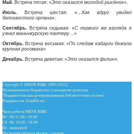
Май.
Встреча пятая: «
Это оказался молодой рысёнок
».
Июль.
Встреча шестая: «…
Как вдруг увидел
белохвостого орлана
».
Сентябрь.
Встреча седьмая: «
С первого же взгляда я
узнал маньчжурскую пантеру…»
Октябрь.
Встреча восьмая: «
По следам кабарги бежала
крупная росомаха
»
Декабрь.
Встреча девятая: «
Это оказался филин
».
Copyright © [МБУК ВЦБС 2003-2025]
Муниципальное бюджетное учреждение культуры
"Владивостокская централизованная библиотечная система"
Владивосток [vladlib.ru]
Часы работы МБУК ВЦБС:
Вт - Пт 11:00 - 19:00
Сб - Вс 10:00 - 18:00
Пн - выходной
Последняя пятница месяца - сандень