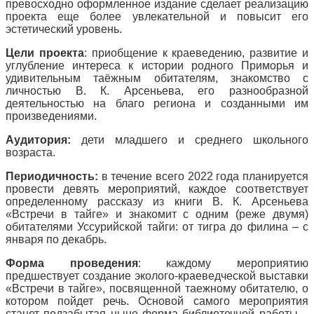
превосходно оформленное издание сделает реализацию
проекта еще более увлекательной и повысит его
эстетический уровень.
Цели проекта
: приобщение к краеведению, развитие и
углубление интереса к истории родного Приморья и
удивительным таёжным обитателям, знакомство с
личностью В. К. Арсеньева, его разнообразной
деятельностью на благо региона и созданными им
произведениями.
Аудитория:
дети младшего и среднего школьного
возраста.
Периодичность:
в течение всего 2022 года планируется
провести девять мероприятий, каждое соответствует
определенному рассказу из книги В. К. Арсеньева
«Встречи в тайге» и знакомит с одним (реже двумя)
обитателями Уссурийской тайги: от тигра до филина – с
января по декабрь.
Форма проведения
: каждому мероприятию
предшествует создание эколого-краеведческой выставки
«Встречи в тайге», посвященной таежному обитателю, о
котором пойдет речь. Основой самого мероприятия
станет подзабытая ныне форма библиотечной работы –