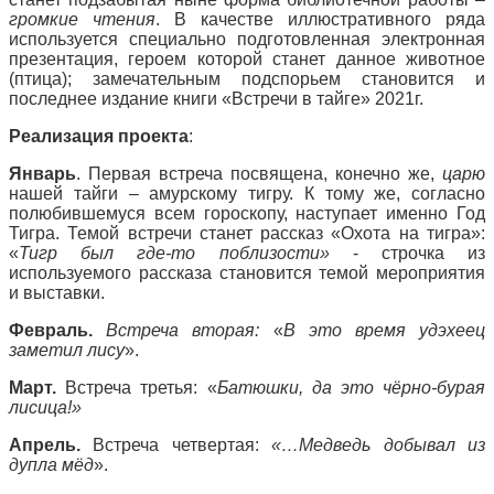
громкие чтения
. В качестве иллюстративного ряда
используется специально подготовленная электронная
презентация, героем которой станет данное животное
(птица); замечательным подспорьем становится и
последнее издание книги «Встречи в тайге» 2021г.
Реализация проекта
:
Январь
. Первая встреча посвящена, конечно же,
царю
нашей тайги – амурскому тигру. К тому же, согласно
полюбившемуся всем гороскопу, наступает именно Год
Тигра. Темой встречи станет рассказ «Охота на тигра»:
«
Тигр был где-то поблизости»
- строчка из
используемого рассказа становится темой мероприятия
и выставки.
Февраль.
Встреча вторая:
«
В это время удэхеец
заметил лису
».
Март.
Встреча третья: «
Батюшки, да это чёрно-бурая
лисица!»
Апрель.
Встреча четвертая:
«…Медведь добывал из
дупла мёд
».